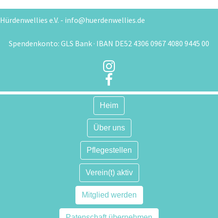
Hürdenwellies e.V. - info@huerdenwellies.de
Spendenkonto: GLS Bank · IBAN DE52 4306 0967 4080 9445 00


Heim
Über uns
Pflegestellen
Verein(t) aktiv
Mitglied werden
Patenschaft übernehmen