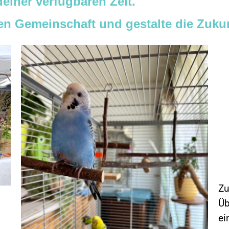
einer verfügbaren Zeit.
en Gemeinschaft und gestalte die Zukun
Zu
Üb
ei